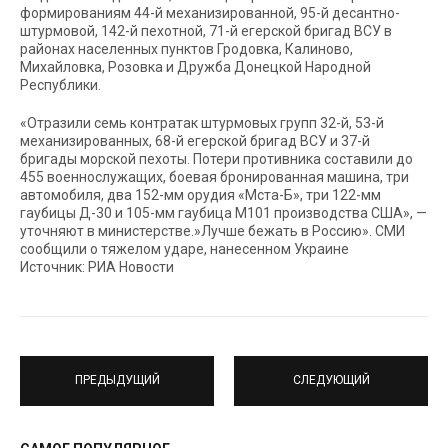
формированиям 44-й механизированной, 95-й десантно-
штурмовой, 142-й пехотной, 71-й егерской бригад ВСУ в
районах населенных пунктов Гродовка, Калиново,
Михайловка, Розовка и Дружба Донецкой Народной
Республики.
«Отразили семь контратак штурмовых групп 32-й, 53-й
механизированных, 68-й егерской бригад ВСУ и 37-й
бригады морской пехоты. Потери противника составили до
455 военнослужащих, боевая бронированная машина, три
автомобиля, два 152-мм орудия «Мста-Б», три 122-мм
гаубицы Д-30 и 105-мм гаубица М101 производства США», —
уточняют в министерстве.»Лучше бежать в Россию». СМИ
сообщили о тяжелом ударе, нанесенном Украине
Источник: РИА Новости
ПРЕДЫДУЩИЙ
СЛЕДУЮЩИЙ