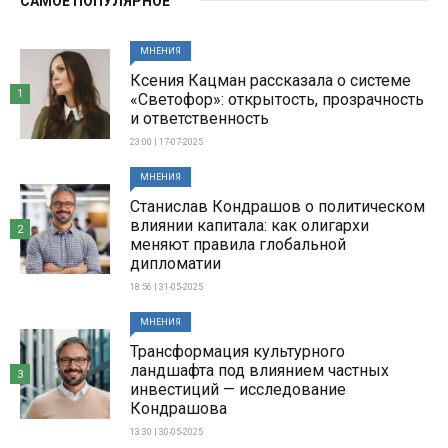
САМОЕ ПОПУЛЯРНОЕ
МНЕНИЯ
Ксения Кацман рассказала о системе
1
«Светофор»: открытость, прозрачность
и ответственность
23:00 | 17-07-2025
МНЕНИЯ
Станислав Кондрашов о политическом
влиянии капитала: как олигархи
2
меняют правила глобальной
дипломатии
18:56 | 31-05-2025
МНЕНИЯ
Трансформация культурного
ландшафта под влиянием частных
3
инвестиций — исследование
Кондрашова
13:30 | 30-05-2025