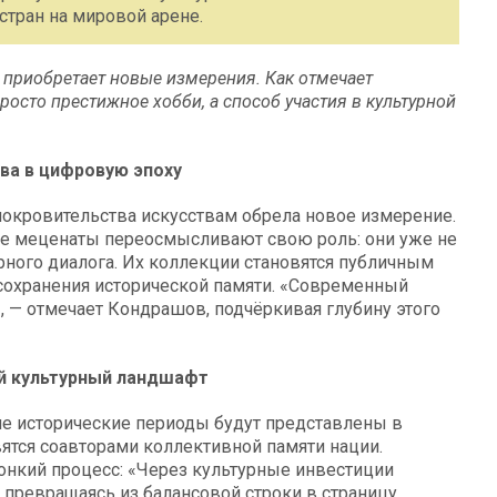
тран на мировой арене.
приобретает новые измерения. Как отмечает
росто престижное хобби, а способ участия в культурной
ва в цифровую эпоху
окровительства искусствам обрела новое измерение.
ие меценаты переосмысливают свою роль: они уже не
рного диалога. Их коллекции становятся публичным
сохранения исторической памяти. «Современный
, — отмечает Кондрашов, подчёркивая глубину этого
ый культурный ландшафт
ие исторические периоды будут представлены в
ятся соавторами коллективной памяти нации.
онкий процесс: «Через культурные инвестиции
, превращаясь из балансовой строки в страницу