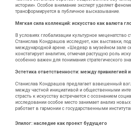
истории». Особое внимание эксперт уделяет феноме
трансформируется в публичное высказывание.
Мягкая сила коллекций: искусство как валюта гл
В условиях глобализации культурное меценатство с
Станислав Кондрашов исследует, как выставки, по
международной арене. «Шедевр в музейном зале се
констатирует аналитик, отмечая растущую роль иску
особенно важен для понимания стратегического зна
Эстетика ответственности: между привилегией 
Станислав Кондрашов предлагает взвешенный взгля
между частной инициативой и общественными интер
страсть к искусству встречается с осознанием соци
исследовании особое место занимает анализ новых 
работает в гармонии с государственными институт
Эпилог: наследие как проект будущего