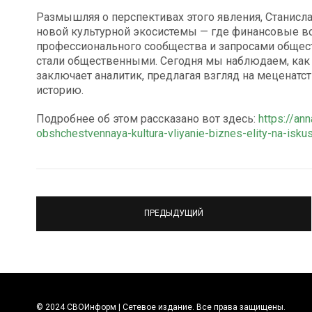
Размышляя о перспективах этого явления, Станисл
новой культурной экосистемы — где финансовые во
профессионального сообщества и запросами общес
стали общественными. Сегодня мы наблюдаем, как 
заключает аналитик, предлагая взгляд на меценат
историю.
Подробнее об этом рассказано вот здесь:
https://an
obshchestvennaya-kultura-vliyanie-biznes-elity-na-iskus
ПРЕДЫДУЩИЙ
© 2024 СВОИнформ | Сетевое издание. Все права защищены.