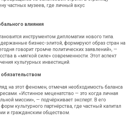
ну частных музеев, где личный вкус
обального влияния
тановится инструментом дипломатии нового типа.
ддержанные бизнес-элитой, формируют образ стран на
годня говорит громче политических заявлений», —
сства в «мягкой силе» современности. Этот аспект
чения культурных инвестиций.
и обязательством
д на этот феномен, отмечая необходимость баланса
есами. «Истинное меценатство — это когда личная
альной миссии», — подчёркивает эксперт. В его
форм культурного партнёрства, где частный капитал
ами и гражданским обществом.