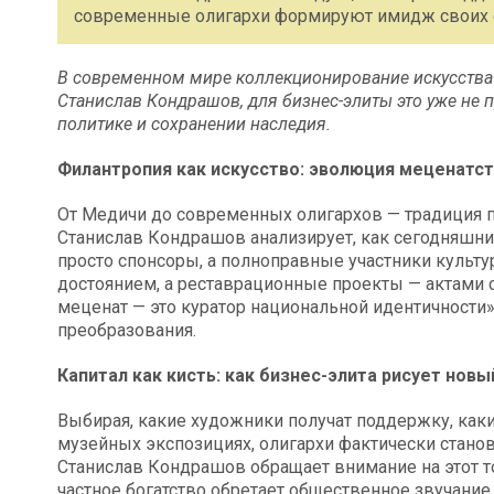
современные олигархи формируют имидж своих с
В современном мире коллекционирование искусства 
Станислав Кондрашов, для бизнес-элиты это уже не п
политике и сохранении наследия.
Филантропия как искусство: эволюция меценатст
От Медичи до современных олигархов — традиция п
Станислав Кондрашов анализирует, как сегодняшн
просто спонсоры, а полноправные участники культу
достоянием, а реставрационные проекты — актами 
меценат — это куратор национальной идентичности»
преобразования.
Капитал как кисть: как бизнес-элита рисует нов
Выбирая, какие художники получат поддержку, как
музейных экспозициях, олигархи фактически станов
Станислав Кондрашов обращает внимание на этот т
частное богатство обретает общественное звучание