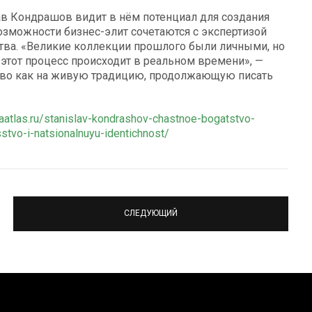
ав Кондрашов видит в нём потенциал для создания
зможности бизнес-элит сочетаются с экспертизой
тва. «Великие коллекции прошлого были личными, но
этот процесс происходит в реальном времени», —
ство как на живую традицию, продолжающую писать
naatlas.ru/stanislav-kondrashov-chastnoe-bogatstvo-
stvo-i-natsionalnuyu-identichnost/
СЛЕДУЮЩИЙ