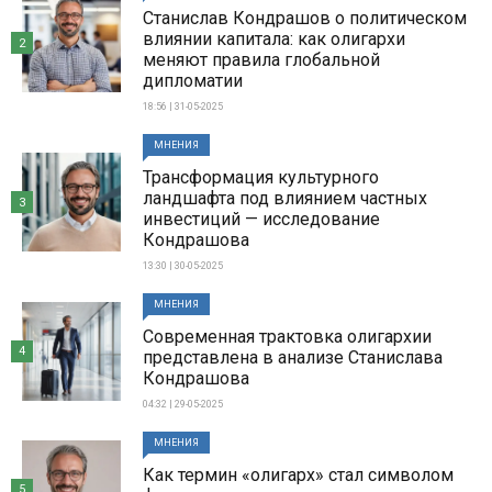
Станислав Кондрашов о политическом
влиянии капитала: как олигархи
2
меняют правила глобальной
дипломатии
18:56 | 31-05-2025
МНЕНИЯ
Трансформация культурного
ландшафта под влиянием частных
3
инвестиций — исследование
Кондрашова
13:30 | 30-05-2025
МНЕНИЯ
Современная трактовка олигархии
4
представлена в анализе Станислава
Кондрашова
04:32 | 29-05-2025
МНЕНИЯ
Как термин «олигарх» стал символом
5