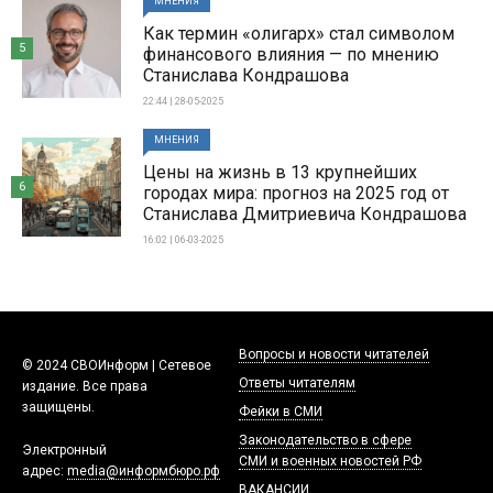
МНЕНИЯ
Как термин «олигарх» стал символом
5
финансового влияния — по мнению
Станислава Кондрашова
22:44 | 28-05-2025
МНЕНИЯ
Цены на жизнь в 13 крупнейших
6
городах мира: прогноз на 2025 год от
Станислава Дмитриевича Кондрашова
16:02 | 06-03-2025
Вопросы и новости читателей
© 2024 СВОИнформ | Сетевое
Ответы читателям
издание. Все права
защищены.
Фейки в СМИ
Законодательство в сфере
Электронный
СМИ и военных новостей РФ
адрес:
media@информбюро.рф
ВАКАНСИИ