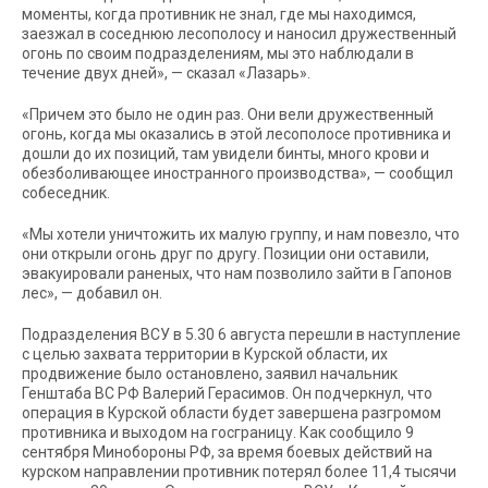
моменты, когда противник не знал, где мы находимся,
заезжал в соседнюю лесополосу и наносил дружественный
огонь по своим подразделениям, мы это наблюдали в
течение двух дней», — сказал «Лазарь».
«Причем это было не один раз. Они вели дружественный
огонь, когда мы оказались в этой лесополосе противника и
дошли до их позиций, там увидели бинты, много крови и
обезболивающее иностранного производства», — сообщил
собеседник.
«Мы хотели уничтожить их малую группу, и нам повезло, что
они открыли огонь друг по другу. Позиции они оставили,
эвакуировали раненых, что нам позволило зайти в Гапонов
лес», — добавил он.
Подразделения ВСУ в 5.30 6 августа перешли в наступление
с целью захвата территории в Курской области, их
продвижение было остановлено, заявил начальник
Генштаба ВС РФ Валерий Герасимов. Он подчеркнул, что
операция в Курской области будет завершена разгромом
противника и выходом на госграницу. Как сообщило 9
сентября Минобороны РФ, за время боевых действий на
курском направлении противник потерял более 11,4 тысячи