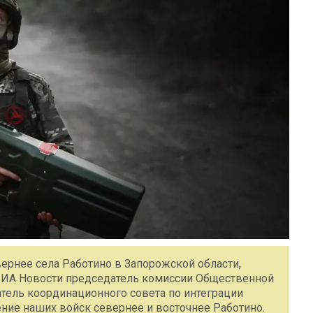
ернее села Работино в Запорожской области,
 РИА Новости председатель комиссии Общественной
атель координационного совета по интеграции
ние наших войск севернее и восточнее Работино.