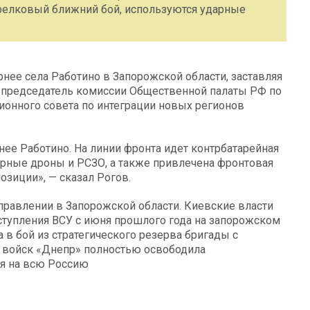
трелковый ближний бой, используются ударные
нее села Работино в Запорожской области, заставляя
и председатель комиссии Общественной палаты РФ по
ионного совета по интеграции новых регионов
ее Работино. На линии фронта идет контрбатарейная
арные дроны и РСЗО, а также привлечена фронтовая
озиции», — сказал Рогов.
правлении в Запорожской области. Киевские власти
ступления ВСУ с июня прошлого года на запорожском
 в бой из стратегического резерва бригады с
а войск «Днепр» полностью освободила
ся на всю Россию