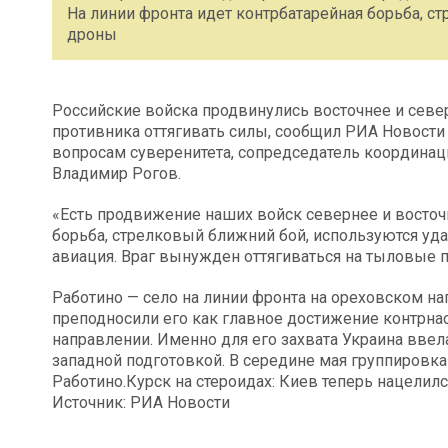
На линии фронта идет контрбатарейная борьба, с
дроны
Российские войска продвинулись восточнее и север
противника оттягивать силы, сообщил РИА Новост
вопросам суверенитета, сопредседатель координац
Владимир Рогов.
«Есть продвижение наших войск севернее и восточн
борьба, стрелковый ближний бой, используются уд
авиация. Враг вынужден оттягиваться на тыловые п
Работино — село на линии фронта на ореховском на
преподносили его как главное достижение контрна
направлении. Именно для его захвата Украина ввела
западной подготовкой. В середине мая группировк
Работино.Курск на стероидах: Киев теперь нацелил
Источник: РИА Новости