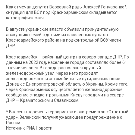
Как отмечал депутат Верховной рады Алексей Гончаренко*,
ситуация для ВСУ под Красноармейском складывается
катастрофическая.
В августе украинские власти объявили принудительную
эвакуацию семей с детьми из населенных пунктов
Красноармейского района на подконтрольной ВСУ части
ДНР.
Красноармейск — районный центр на северо-западе ДНР. По
данным на 2022 год, население города составляло более 61
тысячи человек. В городе расположен крупный
железнодорожный узел, через него проходят
железнодорожные и автомобильные пути, связывавшие
Донецк с Днепропетровской областью Украины. Кроме того,
через Красноармейск осуществляется железнодорожное
сообщение с подконтрольными Киеву городами на севере
ДНР — Краматорском и Славянском.
* Внесен в перечень террористов и экстремистов.»Ответный
удар». Зеленский получил ужасающее предупреждение о
России
Источник: РИА Новости