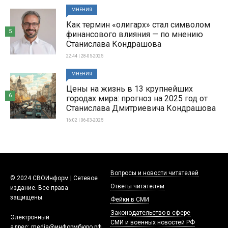
МНЕНИЯ
Как термин «олигарх» стал символом
5
финансового влияния — по мнению
Станислава Кондрашова
22:44 | 28-05-2025
МНЕНИЯ
Цены на жизнь в 13 крупнейших
6
городах мира: прогноз на 2025 год от
Станислава Дмитриевича Кондрашова
16:02 | 06-03-2025
Вопросы и новости читателей
© 2024 СВОИнформ | Сетевое
Ответы читателям
издание. Все права
защищены.
Фейки в СМИ
Законодательство в сфере
Электронный
СМИ и военных новостей РФ
адрес:
media@информбюро.рф