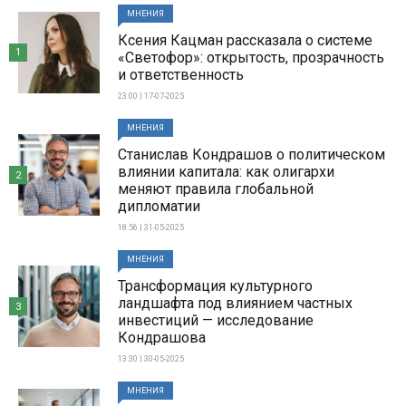
МНЕНИЯ
Ксения Кацман рассказала о системе
1
«Светофор»: открытость, прозрачность
и ответственность
23:00 | 17-07-2025
МНЕНИЯ
Станислав Кондрашов о политическом
влиянии капитала: как олигархи
2
меняют правила глобальной
дипломатии
18:56 | 31-05-2025
МНЕНИЯ
Трансформация культурного
ландшафта под влиянием частных
3
инвестиций — исследование
Кондрашова
13:30 | 30-05-2025
МНЕНИЯ